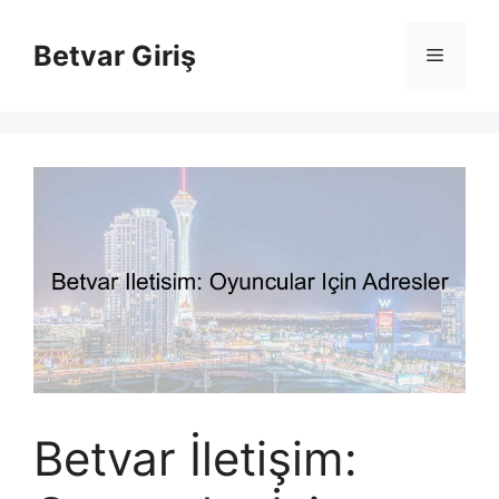
İçeriğe
atla
Betvar Giriş
Menü
Betvar İletişim: