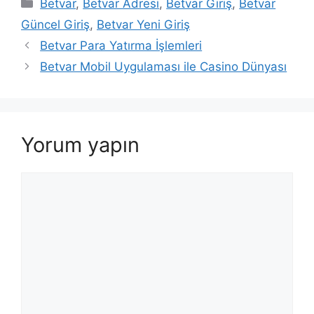
Kategoriler
Betvar
,
Betvar Adresi
,
Betvar Giriş
,
Betvar
Güncel Giriş
,
Betvar Yeni Giriş
Betvar Para Yatırma İşlemleri
Betvar Mobil Uygulaması ile Casino Dünyası
Yorum yapın
Yorum